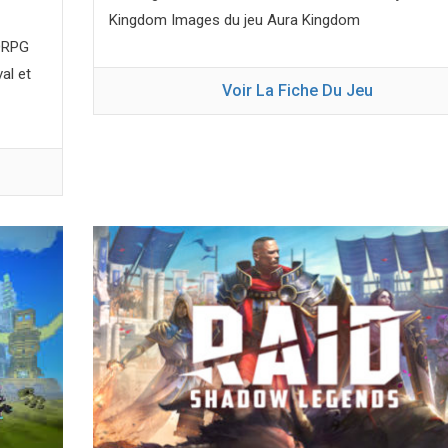
Kingdom Images du jeu Aura Kingdom
MORPG
al et
Voir La Fiche Du Jeu