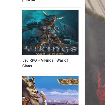
Jeu RPG – Vikings : War of
Clans