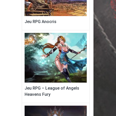
Jeu RPG Anocris
Jeu RPG – League of Angels
Heavens Fury