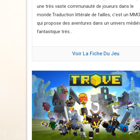
une très vaste communauté de joueurs dans le
monde.Traduction littérale de failles, c’est un M
qui propose des aventures dans un univers médiév
fantastique très...
Voir La Fiche Du Jeu