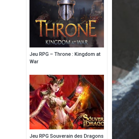
Jeu RPG – Throne : Kingdom at
War
Jeu RPG Souverain des Dragons