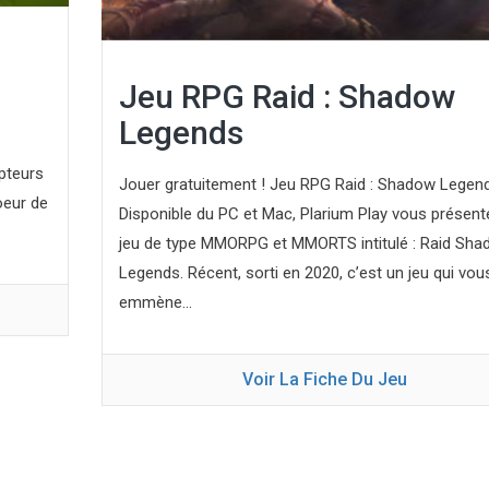
Jeu RPG Raid : Shadow
Legends
pteurs
Jouer gratuitement ! Jeu RPG Raid : Shadow Legen
oeur de
Disponible du PC et Mac, Plarium Play vous présent
jeu de type MMORPG et MMORTS intitulé : Raid Sh
Legends. Récent, sorti en 2020, c’est un jeu qui vou
emmène...
Voir La Fiche Du Jeu