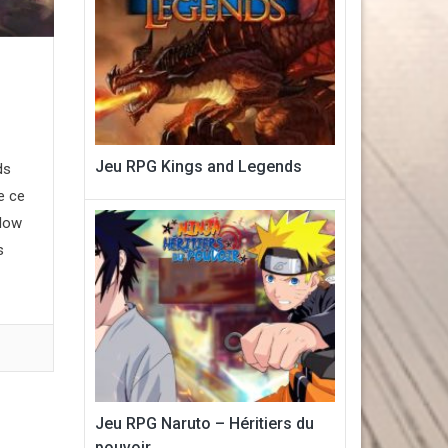
Jeu RPG Kings and Legends
ds
e ce
adow
s
Jeu RPG Naruto – Héritiers du
pouvoir